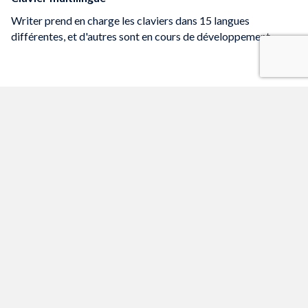
Writer prend en charge les claviers dans 15 langues
différentes, et d'autres sont en cours de développement.
Pour commencer
Il existe de nombreuses ressources à votre disposition pour
vous aider à démarrer ou à vous débloquer.